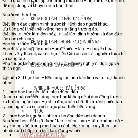
Đó là quá trình học tập chú trọng thực tiễn – học để hiểu, để làm,
để ứng dụng và chuyển hóa bản thân.
Người có thực học:
KHÓA HỌC LEVEL CƠ BẢN (ĐÃ DIỄN RA)
Biết lãnh đạo chính mình trước khi lãnh đạo người khác.
Ưu tiên phát triển bền vững hơn là tăng trưởng ảo.
Biết lấy tri thức làm đòn bẩy, trí tuệ làm định hướng và đạo đức
làm kim chỉ nam.
KHÓA HỌC LEVEL CHUYÊN SÂU (ĐÃ DIỄN RA)
Học hình thức Thực học
Học để lấy bằng, lấy danh Học để hiểu – làm – chuyển hóa
Thiên về lý thuyết, xa rời thực tiễn Gắn bó với trải nghiệm thực tế
và sáng tạo
Phụ thuộc kiến thức người khác Tự chiêm nghiệm, độc lập và
LEVEL CHUYÊN GIA (ĐÃ DIỄN RA)
thích nghi
🤗Phần 2: Thực học – Nền tảng tạo nên bản lĩnh và trí tuệ doanh
nhân
TRAINING IN-HOUSE (ĐÃ DIỄN RA)
1. Thực học tạo nên tầm nhìn đúng đắn
Doanh nhân có nền tảng thực học không dễ bị dao động trước
xu hướng ngắn hạn. Họ nhìn được bản chất thị trường, hiểu tâm
lý con người và có chiến lược phát triển bền vững.
TIN TỨC
2. Thực học là nguồn sinh lực cho đạo đức kinh doanh
Người có học thật giữ được “tâm không loạn – tầm không mờ –
tay không vội” trong mọi hoàn cảnh. Họ không chạy theo lợi
nhuận bất chấp, mà biết làm đúng và bền.
TƯ VẤN PHONG THỦY