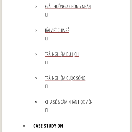
GIẢI THƯỞNG & CHỨNG NHẬN
BÀI VIẾT CHIA SẺ
TRẢI NGHIỆM DU LỊCH
TRẢI NGHIỆM CUỘC SỐNG
CHIA SẺ & CẢM NHẬN HỌC VIÊN
CASE STUDY DN