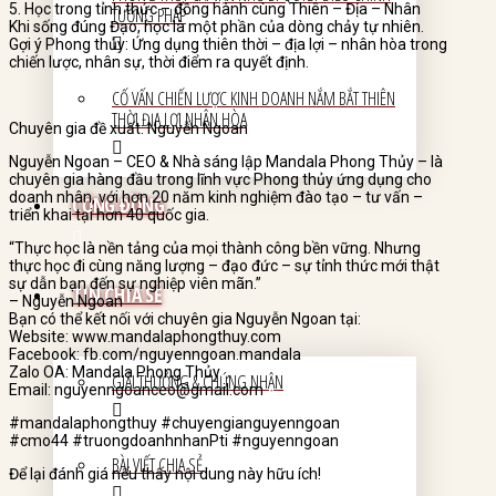
5. Học trong tỉnh thức – đồng hành cùng Thiên – Địa – Nhân
TƯỚNG PHÁP
Khi sống đúng Đạo, học là một phần của dòng chảy tự nhiên.
Gợi ý Phong thủy: Ứng dụng thiên thời – địa lợi – nhân hòa trong
chiến lược, nhân sự, thời điểm ra quyết định.
CỐ VẤN CHIẾN LƯỢC KINH DOANH NẮM BẮT THIÊN
THỜI ĐỊA LỢI NHÂN HÒA
Chuyên gia đề xuất: Nguyễn Ngoan
Nguyễn Ngoan – CEO & Nhà sáng lập Mandala Phong Thủy – là
chuyên gia hàng đầu trong lĩnh vực Phong thủy ứng dụng cho
doanh nhân, với hơn 20 năm kinh nghiệm đào tạo – tư vấn –
CỘNG ĐỒNG
triển khai tại hơn 40 quốc gia.
“Thực học là nền tảng của mọi thành công bền vững. Nhưng
thực học đi cùng năng lượng – đạo đức – sự tỉnh thức mới thật
sự dẫn bạn đến sự nghiệp viên mãn.”
TIN CHIA SẺ
– Nguyễn Ngoan
Bạn có thể kết nối với chuyên gia Nguyễn Ngoan tại:
Website: www.mandalaphongthuy.com
Facebook: fb.com/nguyenngoan.mandala
Zalo OA: Mandala Phong Thủy
GIẢI THƯỞNG & CHỨNG NHẬN
Email: nguyenngoanceo@gmail.com
#mandalaphongthuy #chuyengianguyenngoan
#cmo44 #truongdoanhnhanPti #nguyenngoan
BÀI VIẾT CHIA SẺ
Để lại đánh giá nếu thấy nội dung này hữu ích!