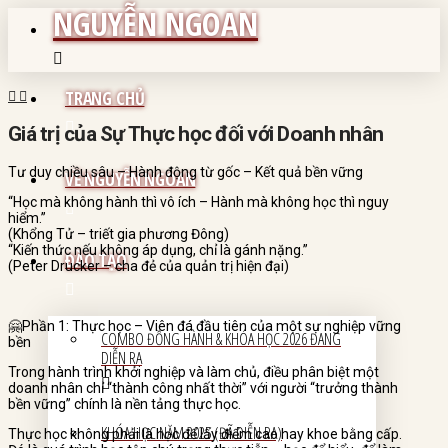
NGUYỄN NGOAN
TRANG CHỦ
Giá trị của Sự Thực học đối với Doanh nhân
Tư duy chiều sâu – Hành động từ gốc – Kết quả bền vững
VỀ NGUYỄN NGOAN
“Học mà không hành thì vô ích – Hành mà không học thì nguy
hiểm.”
(Khổng Tử – triết gia phương Đông)
“Kiến thức nếu không áp dụng, chỉ là gánh nặng.”
ĐÀO TẠO
(Peter Drucker – cha đẻ của quản trị hiện đại)
🤗Phần 1: Thực học – Viên đá đầu tiên của một sự nghiệp vững
COMBO ĐỒNG HÀNH & KHÓA HỌC 2026 ĐANG
bền
DIỄN RA
Trong hành trình khởi nghiệp và làm chủ, điều phân biệt một
doanh nhân chỉ “thành công nhất thời” với người “trưởng thành
bền vững” chính là nền tảng thực học.
KHÓA HỌC NĂM 2025 (ĐÃ DIỄN RA)
Thực học không phải là học để lấy điểm cao hay khoe bằng cấp.