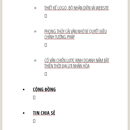
THIẾT KẾ LOGO, BỘ NHẬN DIỆN VÀ WEBSITE
PHONG THỦY CẢI VẬN NHỜ BÍ QUYẾT ĐIỀU
CHỈNH TƯỚNG PHÁP
CỐ VẤN CHIẾN LƯỢC KINH DOANH NẮM BẮT
THIÊN THỜI ĐỊA LỢI NHÂN HÒA
CỘNG ĐỒNG
TIN CHIA SẺ