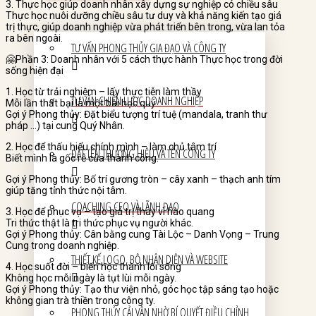
3. Thực học giúp doanh nhân xây dựng sự nghiệp có chiều sâu
Thực học nuôi dưỡng chiều sâu tư duy và khả năng kiến tạo giá
trị thực, giúp doanh nghiệp vừa phát triển bên trong, vừa lan tỏa
ra bên ngoài.
TƯ VẤN PHONG THỦY GIA ĐẠO VÀ CÔNG TY
🤗Phần 3: Doanh nhân với 5 cách thực hành Thực học trong đời
sống hiện đại
1. Học từ trải nghiệm – lấy thực tiễn làm thầy
TƯ VẤN CHIẾN LƯỢC DOANH NGHIỆP
Mỗi lần thất bại là một bài học quý.
Gợi ý Phong thủy: Đặt biểu tượng trí tuệ (mandala, tranh thư
pháp …) tại cung Quý Nhân.
2. Học để thấu hiểu chính mình – làm chủ tâm trí
ĐẶT TÊN THƯƠNG HIỆU VÀ TÊN CÔNG TY
Biết mình là gốc rễ của thành công.
Gợi ý Phong thủy: Bố trí gương tròn – cây xanh – thạch anh tím
giúp tăng tỉnh thức nội tâm.
COACHING CEO VÀ LÃNH ĐẠO
3. Học để phục vụ – tạo giá trị thay vì hào quang
Tri thức thật là tri thức phục vụ người khác.
Gợi ý Phong thủy: Cân bằng cung Tài Lộc – Danh Vọng – Trung
Cung trong doanh nghiệp.
THIẾT KẾ LOGO, BỘ NHẬN DIỆN VÀ WEBSITE
4. Học suốt đời – biến học thành lối sống
Không học mỗi ngày là tụt lùi mỗi ngày.
Gợi ý Phong thủy: Tạo thư viện nhỏ, góc học tập sáng tạo hoặc
không gian trà thiền trong công ty.
PHONG THỦY CẢI VẬN NHỜ BÍ QUYẾT ĐIỀU CHỈNH