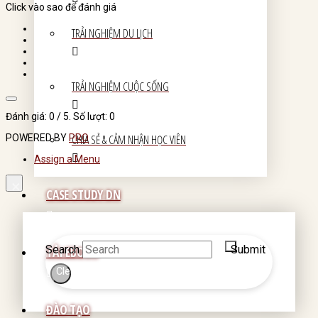
Click vào sao để đánh giá
TRẢI NGHIỆM DU LỊCH
TRẢI NGHIỆM CUỘC SỐNG
Đánh giá:
0
/ 5. Số lượt:
0
POWERED BY
PRO
CHIA SẺ & CẢM NHẬN HỌC VIÊN
Assign a Menu
×
CASE STUDY DN
Search
Submit
TẢI EBOOK
Clear
ĐÀO TẠO