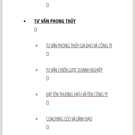
TƯ VẤN PHONG THỦY
TƯ VẤN PHONG THỦY GIA ĐẠO VÀ CÔNG TY
TƯ VẤN CHIẾN LƯỢC DOANH NGHIỆP
ĐẶT TÊN THƯƠNG HIỆU VÀ TÊN CÔNG TY
COACHING CEO VÀ LÃNH ĐẠO