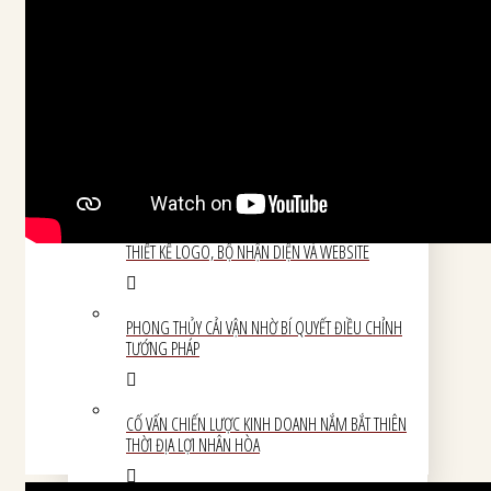
TƯ VẤN CHIẾN LƯỢC DOANH NGHIỆP
ĐẶT TÊN THƯƠNG HIỆU VÀ TÊN CÔNG TY
COACHING CEO VÀ LÃNH ĐẠO
THIẾT KẾ LOGO, BỘ NHẬN DIỆN VÀ WEBSITE
PHONG THỦY CẢI VẬN NHỜ BÍ QUYẾT ĐIỀU CHỈNH
TƯỚNG PHÁP
CỐ VẤN CHIẾN LƯỢC KINH DOANH NẮM BẮT THIÊN
THỜI ĐỊA LỢI NHÂN HÒA