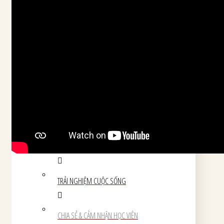
Cộng Đồng
Tin Chia Sẻ
GIẢI THƯỞNG & CHỨNG NHẬN
BÀI VIẾT CHIA SẺ
TRẢI NGHIỆM DU LỊCH
TRẢI NGHIỆM CUỘC SỐNG
CHIA SẺ & CẢM NHẬN HỌC VIÊN