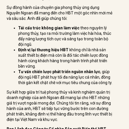
Sự đồng hành của chuyên gia phong thủy ứng dụng
Nguyễn Ngoan đã mang đến cho HBT một góc nhìn mới mẻ
và sâu sắc. Anh đã giúp chúng tôi:
Tái cấu trúc không gian làm việc
theo nguyên lý
phong thủy, tạo ra môi trường làm việc hài hòa, thúc
đẩy năng lượng tích cực và sáng tạo trong toàn bộ
đội ngũ.
Định vị lại thương hiệu HBT
không chỉ là nhà sản
xuất thiết bị điện mà còn là đối tác chiến lược đồng
hành cùng khách hàng trong hành trình phát triển
bền vững.
Tư vấn chiến lược phát triển nguồn nhân lực
, giúp
đội ngũ HBT phát huy tối đa năng lực cá nhân, đồng
thời gắn kết chặt chẽ với mục tiêu chung của công ty.
Sự kết hợp giữa trí tuệ phong thủy và kinh nghiệm quản trị
doanh nghiệp của anh Ngoan đã mang lại cho HBT những
giá trị vượt ngoài mong đợi. Chúng tôi tin rằng, với sự đồng
hành của anh, HBT sẽ tiếp tục vững bước trên con đường
phát triển, khẳng định vị thế hàng đầu trong lĩnh vực thiết bị
điện tại Việt Nam và khu vực.
Ban Lãnh đạo Công ty Cổ phần Sản xuất Biến thế HBT