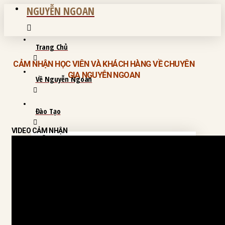
NGUYỄN NGOAN
Trang Chủ
CẢM NHẬN HỌC VIÊN VÀ KHÁCH HÀNG VỀ CHUYÊN
GIA NGUYỄN NGOAN
Về Nguyễn Ngoan
Đào Tạo
VIDEO CẢM NHẬN
COMBO ĐỒNG HÀNH & KHÓA HỌC 2026 ĐANG
DIỄN RA
KHÓA HỌC NĂM 2025 (ĐÃ DIỄN RA)
KHÓA HỌC LEVEL CƠ BẢN (ĐÃ DIỄN RA)