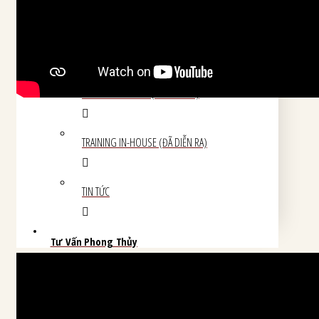
KHÓA HỌC LEVEL CHUYÊN SÂU (ĐÃ DIỄN RA)
LEVEL CHUYÊN GIA (ĐÃ DIỄN RA)
TRAINING IN-HOUSE (ĐÃ DIỄN RA)
TIN TỨC
Tư Vấn Phong Thủy
TƯ VẤN PHONG THỦY GIA ĐẠO VÀ CÔNG TY