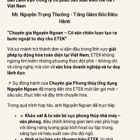
Việt Nam
Mr. Nguyễn Trọng Thưởng - Tổng Giám Đốc Điều
Hành
“Chuyên gia Nguyễn Ngoan – Cố vấn chiến lược tạo ra
bước ngoặt tư duy cho ETEK”
Với sứ mệnh trở thành đơn vị dẫn đầu trong lĩnh vực
giải
pháp tự động hóa toàn diện tại Việt Nam
, ETEK không
ngừng tìm kiếm những phương thức đột phá – không chỉ
về công nghệ, mà còn về
văn hóa doanh nghiệp và tư duy
lãnh đạo
.
📌 Sự đồng hành của
Chuyên gia Phong thủy Ứng dụng
Nguyễn Ngoan
đã mang đến cho ETEK một làn gió mới –
sâu sắc, thực tiễn và đầy tính chuyển hóa.
Trong quá trình hợp tác, anh Nguyễn Ngoan đã trực tiếp:
🔹
Khảo sát & tư vấn bố cục phong thủy nhà máy –
văn phòng
, điều chỉnh không gian làm việc phù hợp
với dòng năng lượng giúp kích hoạt sự tập trung,
sáng tạo và hiệu suất cao cho đội ngũ.
🔹
Định vị lại bản sắc thương hiệu ETEK
, từ nhà