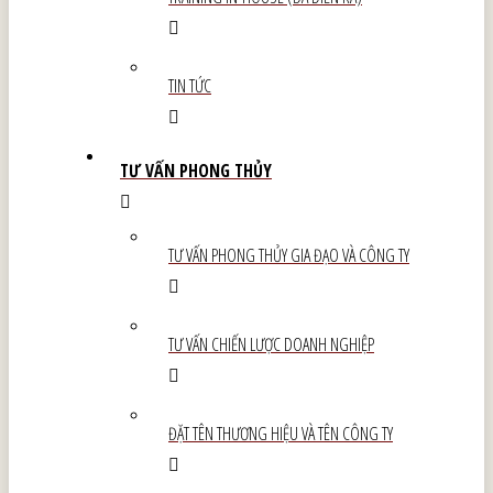
TIN TỨC
TƯ VẤN PHONG THỦY
TƯ VẤN PHONG THỦY GIA ĐẠO VÀ CÔNG TY
TƯ VẤN CHIẾN LƯỢC DOANH NGHIỆP
ĐẶT TÊN THƯƠNG HIỆU VÀ TÊN CÔNG TY