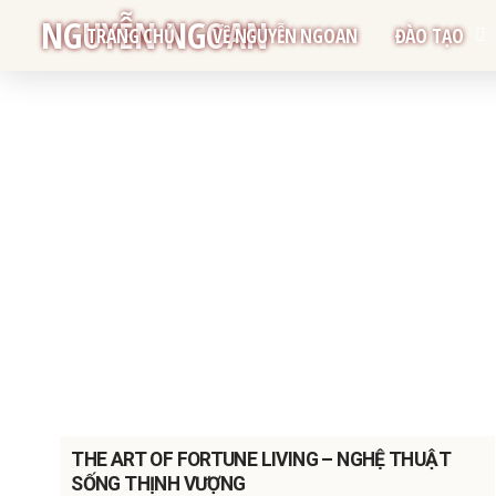
NGUYỄN NGOAN
TRANG CHỦ
VỀ NGUYỄN NGOAN
ĐÀO TẠO
THE ART OF FORTUNE LIVING – NGHỆ THUẬT
SỐNG THỊNH VƯỢNG