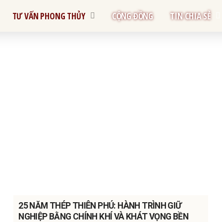
TƯ VẤN PHONG THỦY
CỘNG ĐỒNG
TIN CHIA SẺ
25 NĂM THÉP THIÊN PHÚ: HÀNH TRÌNH GIỮ
NGHIỆP BẰNG CHÍNH KHÍ VÀ KHÁT VỌNG BỀN