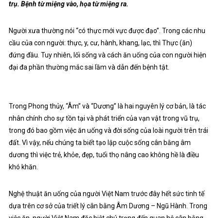
trụ. Bệnh từ miệng vào, họa từ miệng ra.
Người xưa thường nói “có thực mới vực được đạo”. Trong các nhu
cầu của con người: thực, y, cư, hành, khang, lạc, thì Thực (ăn)
đứng đầu. Tuy nhiên, lối sống và cách ăn uống của con người hiện
đại đa phần thường mắc sai lầm và dẫn đến bệnh tật.
Trong Phong thủy, “Âm” và “Dương” là hai nguyên lý cơ bản, là tác
nhân chính cho sự tồn tại và phát triển của vạn vật trong vũ trụ,
trong đó bao gồm việc ăn uống và đời sống của loài người trên trái
đất. Vì vậy, nếu chúng ta biết tạo lập cuộc sống cân bằng âm
dương thì việc trẻ, khỏe, đẹp, tuổi thọ nâng cao không hề là điều
khó khăn.
Nghệ thuật ăn uống của người Việt Nam trước đây hết sức tinh tế
dựa trên cơ sở của triết lý cân bằng Âm Dương – Ngũ Hành. Trong