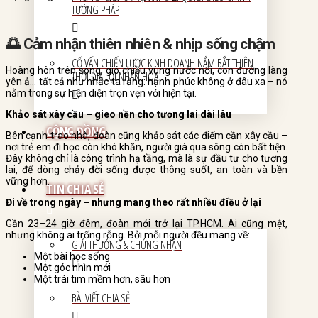
TƯỚNG PHÁP
🌅 Cảm nhận thiên nhiên & nhịp sống chậm
CỐ VẤN CHIẾN LƯỢC KINH DOANH NẮM BẮT THIÊN
Hoàng hôn trên sông, gió chiều vùng nước nổi, con đường làng
THỜI ĐỊA LỢI NHÂN HÒA
yên ả… tất cả như nhắc ta rằng: hạnh phúc không ở đâu xa – nó
nằm trong sự hiện diện trọn vẹn với hiện tại.
Khảo sát xây cầu – gieo nền cho tương lai dài lâu
CỘNG ĐỒNG
Bên cạnh trao nhà, đoàn cũng khảo sát các điểm cần xây cầu –
nơi trẻ em đi học còn khó khăn, người già qua sông còn bất tiện.
Đây không chỉ là công trình hạ tầng, mà là sự đầu tư cho tương
lai, để dòng chảy đời sống được thông suốt, an toàn và bền
vững hơn.
TIN CHIA SẺ
Đi về trong ngày – nhưng mang theo rất nhiều điều ở lại
Gần 23–24 giờ đêm, đoàn mới trở lại TP.HCM. Ai cũng mệt,
nhưng không ai trống rỗng. Bởi mỗi người đều mang về:
GIẢI THƯỞNG & CHỨNG NHẬN
Một bài học sống
Một góc nhìn mới
Một trái tim mềm hơn, sâu hơn
BÀI VIẾT CHIA SẺ