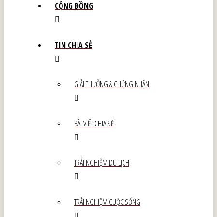
CỘNG ĐỒNG
TIN CHIA SẺ
GIẢI THƯỞNG & CHỨNG NHẬN
BÀI VIẾT CHIA SẺ
TRẢI NGHIỆM DU LỊCH
TRẢI NGHIỆM CUỘC SỐNG