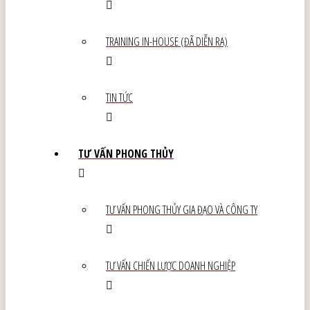
TRAINING IN-HOUSE (ĐÃ DIỄN RA)
TIN TỨC
TƯ VẤN PHONG THỦY
TƯ VẤN PHONG THỦY GIA ĐẠO VÀ CÔNG TY
TƯ VẤN CHIẾN LƯỢC DOANH NGHIỆP