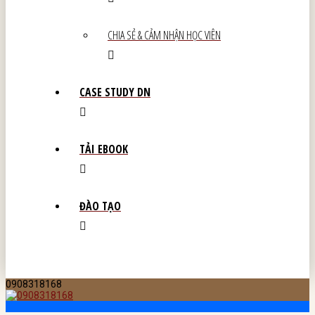
CHIA SẺ & CẢM NHẬN HỌC VIÊN
CASE STUDY DN
TẢI EBOOK
ĐÀO TẠO
0908318168