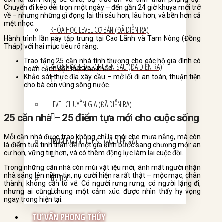
Chuyến đi kéo dài trọn một ngày – đến gần 24 giờ khuya mới trở
về – nhưng những gì đọng lại thì sâu hơn, lâu hơn, và bền hơn cả
mệt nhọc.
KHÓA HỌC LEVEL CƠ BẢN (ĐÃ DIỄN RA)
Hành trình lần này tập trung tại Cao Lãnh và Tam Nông (Đồng
Tháp) với hai mục tiêu rõ ràng:
Trao tặng 25 căn nhà tình thương cho các hộ gia đình có
KHÓA HỌC LEVEL CHUYÊN SÂU (ĐÃ DIỄN RA)
hoàn cảnh đặc biệt khó khăn.
Khảo sát thực địa xây cầu – mở lối đi an toàn, thuận tiện
cho bà con vùng sông nước.
LEVEL CHUYÊN GIA (ĐÃ DIỄN RA)
25 căn nhà – 25 điểm tựa mới cho cuộc sống
Mỗi căn nhà được trao không chỉ là mái che mưa nắng, mà còn
TRAINING IN-HOUSE (ĐÃ DIỄN RA)
là điểm tựa tinh thần để một gia đình bước sang chương mới: an
cư hơn, vững tin hơn, và có thêm động lực làm lại cuộc đời.
Trong những căn nhà còn mùi vật liệu mới, ánh mắt người nhận
nhà sáng lên niềm tin, nụ cười hiện ra rất thật – mộc mạc, chân
TIN TỨC
thành, không cần tô vẽ. Có người rưng rưng, có người lặng đi,
nhưng ai cũng chung một cảm xúc: được nhìn thấy hy vọng
ngay trong hiện tại.
TƯ VẤN PHONG THỦY