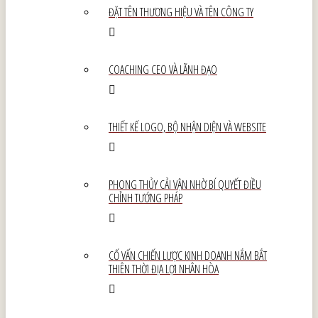
ĐẶT TÊN THƯƠNG HIỆU VÀ TÊN CÔNG TY
COACHING CEO VÀ LÃNH ĐẠO
THIẾT KẾ LOGO, BỘ NHẬN DIỆN VÀ WEBSITE
PHONG THỦY CẢI VẬN NHỜ BÍ QUYẾT ĐIỀU
CHỈNH TƯỚNG PHÁP
CỐ VẤN CHIẾN LƯỢC KINH DOANH NẮM BẮT
THIÊN THỜI ĐỊA LỢI NHÂN HÒA