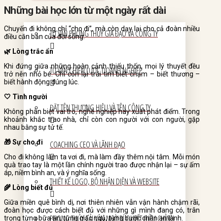
Những bài học lớn từ một ngày rất dài
Chuyến đi không chỉ “cho đi”, mà còn dạy lại cho cả đoàn nhiều
TƯ VẤN PHONG THỦY GIA ĐẠO VÀ CÔNG TY
điều căn bản của đời sống:
🌿 Lòng trắc ẩn
Khi đứng giữa những hoàn cảnh thiếu thốn, mọi lý thuyết đều
TƯ VẤN CHIẾN LƯỢC DOANH NGHIỆP
trở nên nhỏ bé. Chỉ còn lại trái tim biết chạm – biết thương –
biết hành động đúng lúc.
🤍 Tình người
ĐẶT TÊN THƯƠNG HIỆU VÀ TÊN CÔNG TY
Không phân biệt vai trò, nghề nghiệp hay xuất phát điểm. Trong
khoảnh khắc trao nhà, chỉ còn con người với con người, gặp
nhau bằng sự tử tế.
🎁 Sự cho đi
COACHING CEO VÀ LÃNH ĐẠO
Cho đi không làm ta vơi đi, mà làm đầy thêm nội tâm. Mỗi món
quà trao tay là một lần chính người trao được nhận lại – sự ấm
áp, niềm bình an, và ý nghĩa sống.
THIẾT KẾ LOGO, BỘ NHẬN DIỆN VÀ WEBSITE
🌾 Lòng biết đủ
Giữa miền quê bình dị, nơi thiên nhiên vẫn vận hành chậm rãi,
đoàn học được cách biết đủ với những gì mình đang có, trân
PHONG THỦY CẢI VẬN NHỜ BÍ QUYẾT ĐIỀU CHỈNH
trọng từng bữa ăn, từng giấc ngủ, từng bước chân an lành.