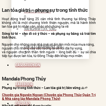
Lan tỏa giá trị – phụng sự trong tỉnh thức
TRẢI NGHIỆM DU LỊCH
Hoạt động trao tặng 25 căn nhà tình thương tại Đồng Tháp
không chỉ là một chương trình thiện nguyện, mà là hành trình
lan tỏa giá trị nhân văn, nhắc nhở chúng ta về:
TRẢI NGHIỆM CUỘC SỐNG
Sống tử tế – cho đi có ý thức – và phụng sự bằng cả trái tim
tỉnh thức.
Nguyện cho những mái nhà mới sẽ ấm lên mỗi mùa mưa nắng,
CHIA SẺ & CẢM NHẬN HỌC VIÊN
nguyện cho những cây cầu tương lai sẽ nối dài hy vọng,
và nguyện cho tinh thần tình người – lòng biết đủ – sự sẻ chia
tiếp tục được lan tỏa, từ Đồng Tháp đến khắp mọi miền.
CASE STUDY DN
Mandala Phong Thủy
TẢI EBOOK
Phụng sự trong tỉnh thức – Lan tỏa giá trị bền vững
🙏🌱
Chuyên gia Nguyễn Ngoan (Chuyên gia Phong Thủy Quản Trị
& Nhà sáng lập Mandala Phong Thủy)
ĐÀO TẠO
Hãy kết nối ngay để được tư vấn: