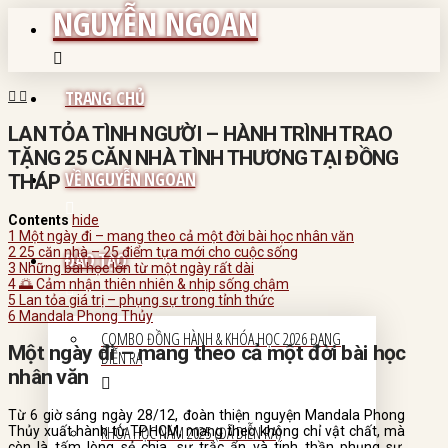
NGUYỄN NGOAN
TRANG CHỦ
LAN TỎA TÌNH NGƯỜI – HÀNH TRÌNH TRAO
TẶNG 25 CĂN NHÀ TÌNH THƯƠNG TẠI ĐỒNG
VỀ NGUYỄN NGOAN
THÁP
Contents
hide
1
Một ngày đi – mang theo cả một đời bài học nhân văn
2
25 căn nhà – 25 điểm tựa mới cho cuộc sống
ĐÀO TẠO
3
Những bài học lớn từ một ngày rất dài
4
🌅 Cảm nhận thiên nhiên & nhịp sống chậm
5
Lan tỏa giá trị – phụng sự trong tỉnh thức
6
Mandala Phong Thủy
COMBO ĐỒNG HÀNH & KHÓA HỌC 2026 ĐANG
Một ngày đi – mang theo cả một đời bài học
DIỄN RA
nhân văn
Từ 6 giờ sáng ngày 28/12, đoàn thiện nguyện Mandala Phong
KHÓA HỌC NĂM 2025 (ĐÃ DIỄN RA)
Thủy xuất hành từ TP.HCM, mang theo không chỉ vật chất, mà
còn là tấm lòng sẻ chia, sự trắc ẩn và tinh thần phụng sự.