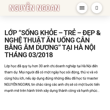
NGUYỄN NGOAN
LỚP “SỐNG KHỎE – TRẺ – ĐẸP &
NGHỆ THUẬT ĂN UỐNG CÂN
BẰNG ÂM DƯƠNG” TẠI HÀ NỘI
THÁNG 03/2018
Lớp học đã quy tụ hơn 30 anh chị doanh nghiệp tại Hà Nội đến
tham dự. Mọi người đã có một ngày học sôi động, thú vị và vô
cùng hữu ích, nếu áp dụng đúng những điều đã học từ master
NGUYỄN NGOAN, tin chắc rằng các anh chị sẽ có một bước tiến
mạnh mẽ trên hành trình xây dựng thành công và hạnh phúc…