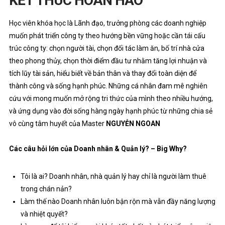
KẾT THÚC HOÀN HẢO
Học viên khóa học là Lãnh đạo, trưởng phòng các doanh nghiệp
muốn phát triển công ty theo hướng bền vững hoặc cần tái cấu
trúc công ty: chọn người tài, chọn đối tác làm ăn, bố trí nhà cửa
theo phong thủy, chọn thời điểm đầu tư nhằm tăng lợi nhuận và
tích lũy tài sản, hiểu biết về bản thân và thay đổi toàn diện để
thành công và sống hạnh phúc. Những cá nhân đam mê nghiên
cứu với mong muốn mở rộng tri thức của mình theo nhiều hướng,
và ứng dụng vào đời sống hàng ngày hạnh phúc từ những chia sẻ
vô cùng tâm huyết của Master
NGUYỄN NGOAN
Các câu hỏi lớn của Doanh nhân & Quản lý? – Big Why?
Tôi là ai? Doanh nhân, nhà quản lý hay chỉ là người làm thuê
trong chán nản?
Làm thế nào Doanh nhân luôn bận rộn mà vẫn đầy năng lượng
và nhiệt quyết?