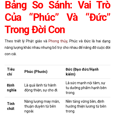
Bảng So Sánh: Vai Trò
Của “Phúc” Và “Đức”
Trong Đời Con
Theo triết lý Phật giáo và
Phong thủy
, Phúc và Đức là hai dạng
năng lượng khác nhau nhưng bổ trợ cho nhau để nâng đỡ cuộc đời
con cái.
Tiêu
Đức (Đạo đức/Hạnh
Phúc (Phước)
chí
kiểm)
Là sức mạnh nội tâm, sự
Định
Là quả lành từ hành
tu dưỡng phẩm hạnh bên
nghĩa
động thiện, sự cho đi.
trong.
Năng lượng may mắn,
Nền tảng vững bền, định
Tính
thuận duyên từ bên
hướng thiện lương từ bên
chất
ngoài.
trong.