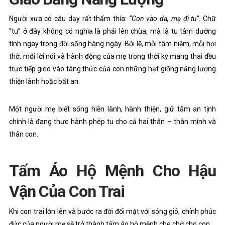
Người xưa có câu dạy rất thấm thía:
“Con vào dạ, mạ đi tu”
. Chữ
“tu” ở đây không có nghĩa là phải lên chùa, mà là tu tâm dưỡng
tính ngay trong đời sống hàng ngày. Bởi lẽ, mỗi tâm niệm, mỗi hơi
thở, mỗi lời nói và hành động của mẹ trong thời kỳ mang thai đều
trực tiếp gieo vào tàng thức của con những hạt giống năng lượng
thiện lành hoặc bất an.
Một người mẹ biết sống hiền lành, hành thiện, giữ tâm an tịnh
chính là đang thực hành phép tu cho cả hai thân – thân mình và
thân con.
Tấm Áo Hộ Mệnh Cho Hậu
Vận Của Con Trai
Khi con trai lớn lên và bước ra đời đối mặt với sóng gió, chính phúc
đức của người mẹ sẽ trở thành tấm áo hộ mệnh che chở cho con.