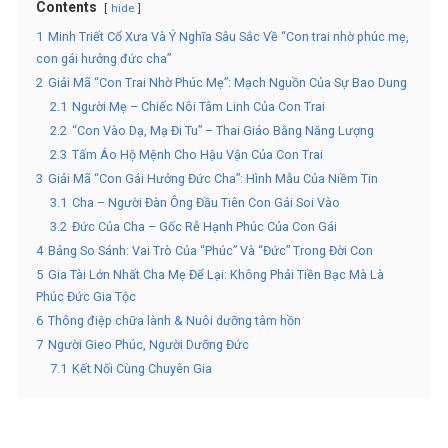
Contents
hide
1
Minh Triết Cổ Xưa Và Ý Nghĩa Sâu Sắc Về “Con trai nhờ phúc mẹ,
con gái hưởng đức cha”
2
Giải Mã “Con Trai Nhờ Phúc Mẹ”: Mạch Nguồn Của Sự Bao Dung
2.1
Người Mẹ – Chiếc Nôi Tâm Linh Của Con Trai
2.2
“Con Vào Dạ, Mạ Đi Tu” – Thai Giáo Bằng Năng Lượng
2.3
Tấm Áo Hộ Mệnh Cho Hậu Vận Của Con Trai
3
Giải Mã “Con Gái Hưởng Đức Cha”: Hình Mẫu Của Niềm Tin
3.1
Cha – Người Đàn Ông Đầu Tiên Con Gái Soi Vào
3.2
Đức Của Cha – Gốc Rễ Hạnh Phúc Của Con Gái
4
Bảng So Sánh: Vai Trò Của “Phúc” Và “Đức” Trong Đời Con
5
Gia Tài Lớn Nhất Cha Mẹ Để Lại: Không Phải Tiền Bạc Mà Là
Phúc Đức Gia Tộc
6
Thông điệp chữa lành & Nuôi dưỡng tâm hồn
7
Người Gieo Phúc, Người Dưỡng Đức
7.1
Kết Nối Cùng Chuyên Gia