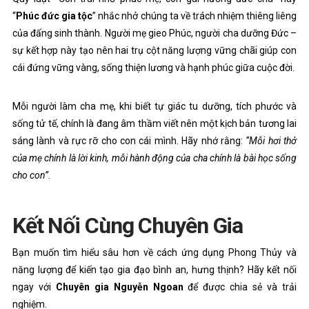
“
Phúc đức gia tộc
” nhắc nhở chúng ta về trách nhiệm thiêng liêng
của đấng sinh thành. Người mẹ gieo Phúc, người cha dưỡng Đức –
sự kết hợp này tạo nên hai trụ cột năng lượng vững chãi giúp con
cái đứng vững vàng, sống thiện lương và hạnh phúc giữa cuộc đời.
Mỗi người làm cha mẹ, khi biết tự giác tu dưỡng, tích phước và
sống tử tế, chính là đang âm thầm viết nên một kịch bản tương lai
sáng lành và rực rỡ cho con cái mình. Hãy nhớ rằng:
“Mỗi hơi thở
của mẹ chính là lời kinh, mỗi hành động của cha chính là bài học sống
cho con”
.
Kết Nối Cùng Chuyên Gia
Bạn muốn tìm hiểu sâu hơn về cách ứng dụng Phong Thủy và
năng lượng để kiến tạo gia đạo bình an, hưng thịnh? Hãy kết nối
ngay với
Chuyên gia Nguyễn Ngoan
để được chia sẻ và trải
nghiệm.